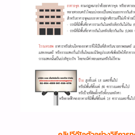
คลิปวีดีโอตัวอย่างวิธีกา