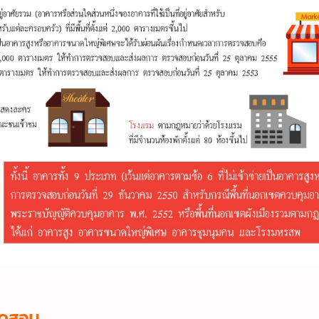
รทดสอบ